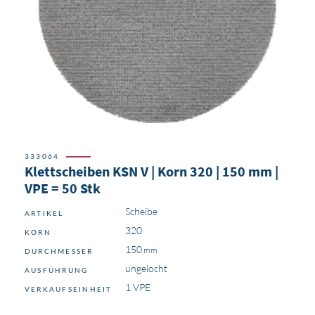
333064
Klettscheiben KSN V | Korn 320 | 150 mm |
VPE = 50 Stk
Scheibe
ARTIKEL
320
KORN
150
DURCHMESSER
ungelocht
AUSFÜHRUNG
1 VPE
VERKAUFSEINHEIT