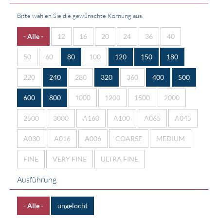
Bitte wählen Sie die gewünschte Körnung aus.
- Alle -
12
16
20
24
36
40
50
60
80
100
120
150
180
220
240
280
320
360
400
500
600
800
1000
1200
1500
2000
2500
3000
A160
A100
A065
A045
A030
A016
A006
COARSE
MEDIUM
FINE
VERY FINE
ULTRA FINE
Ausführung
- Alle -
ungelocht