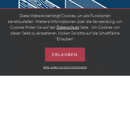
Diese Website benötigt Cookies, um alle Funktionen
bereitzustellen. Weitere Informationen über die Verwendung von
Cookies finden Sie auf der
Datenschutz
Seite . Um Cookies von
dieser Seite zu akzeptieren, klicken Sie bitte auf die Schaltfläche
"Erlauben".
Schleifmittel für
Schleifmittel für
Holz
Metall
ERLAUBEN
NEIN, OHNE COOKIES FORTFAHREN
Schleifmittel für
Karosserie schleifen
Maler