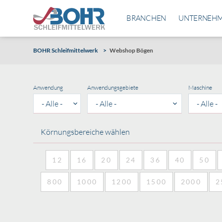
HAUPTNAVIGATI
BRANCHEN
UNTERNEH
Direkt
BOHR Schleifmittelwerk
Webshop Bögen
zum
Inhalt
Anwendung
Anwendungsgebiete
Maschine
- Alle -
Körnungsbereiche wählen
12
16
20
24
36
40
50
800
1000
1200
1500
2000
2