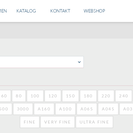
ON
MEN
KATALOG
KONTAKT
WEBSHOP
60
80
100
120
150
180
220
240
500
3000
A160
A100
A065
A045
A03
FINE
VERY FINE
ULTRA FINE