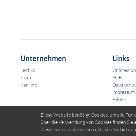
SEITENNUMMERIERUNG
Unternehmen
Links
Leitbild
Onlineshop
Team
AGB
Karriere
Datenschut
Impressum
Fakten
Diese Website benötigt Cookies, um alle Funk
über die Verwendung von Cookies finden Sie 
dieser Seite zu akzeptieren, klicken Sie bitte a
© 2026 BOHR Schleifmittelwerk